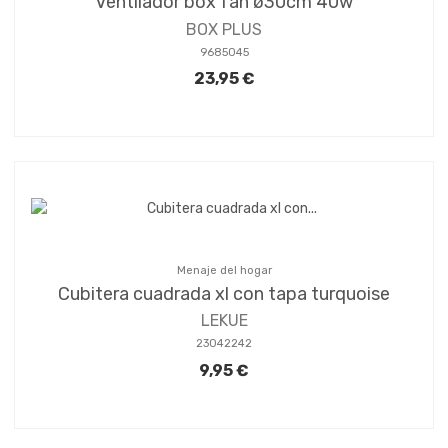
Ventilador box fan ø30cm 40w
BOX PLUS
9685045
23,95 €
Menaje del hogar
Cubitera cuadrada xl con tapa turquoise
LEKUE
23042242
9,95 €