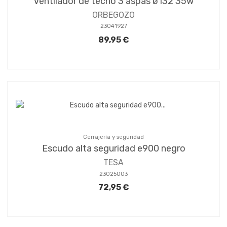
Ventilador de techo 3 aspas ø132 35w
ORBEGOZO
23041927
89,95 €
Cerrajería y seguridad
Escudo alta seguridad e900 negro
TESA
23025003
72,95 €