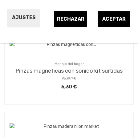
Ordenar por:
24
1
2
AJUSTES
RECHAZAR
ACEPTAR
Menaje del hogar
Pinzas magneticas con sonido kit surtidas
9639748
5,30 €